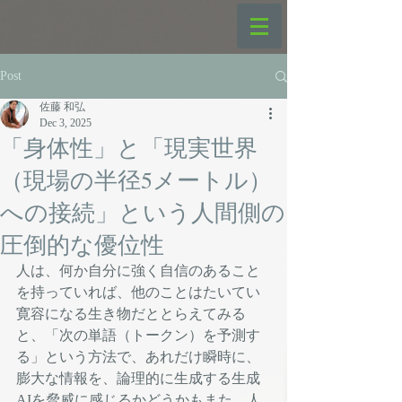
Post
佐藤 和弘
Dec 3, 2025
「身体性」と「現実世界
（現場の半径5メートル）
への接続」という人間側の
圧倒的な優位性
人は、何か自分に強く自信のあること
を持っていれば、他のことはたいてい
寛容になる生き物だととらえてみる
と、「次の単語（トークン）を予測す
る」という方法で、あれだけ瞬時に、
膨大な情報を、論理的に生成する生成
AIを脅威に感じるかどうかもまた、人