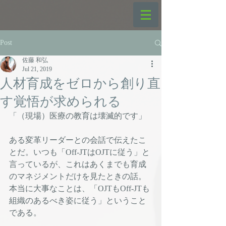
Post
佐藤 和弘
Jul 21, 2019
人材育成をゼロから創り直
す覚悟が求められる
「（現場）医療の教育は壊滅的です」
ある変革リーダーとの会話で伝えたこ
とだ。いつも「Off-JTはOJTに従う」と
言っているが、これはあくまでも育成
のマネジメントだけを見たときの話。
本当に大事なことは、「OJTもOff-JTも
組織のあるべき姿に従う」ということ
である。