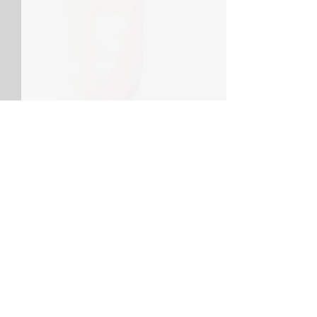
Comments
あらゆる業務は、その場
なぜ学習と実践
Write a comment...
面での問題を解決してい
えられないのか
る