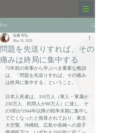
Post
佐藤 和弘
Mar 10, 2020
問題を先送りすれば、その
痛みは終局に集中する
75年前の有事から学ぶべき重要な教訓
は、「問題を先送りすれば、その痛み
は終局に集中する」ということ。
日本人死者は、310万人（軍人・軍属が
230万人、民間人が80万人）に達し、そ
の9割が1944年以降の戦争末期に集中し
て亡くなったと推算されており、東京
大空襲、沖縄戦、広島や長崎への原子
爆弾投下は、いずれも1945年に起こっ