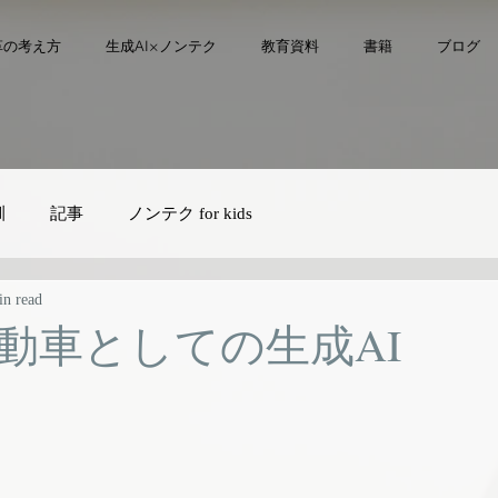
革の考え方
生成AI×ノンテク
教育資料
書籍
ブログ
訓
記事
ノンテク for kids
in read
動車としての生成AI