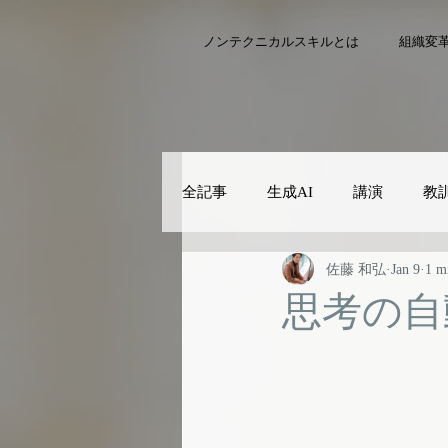
ノンテクニカルスキルとは
組織変
全記事
生成AI
講演
教
佐藤 和弘
Jan 9
1 m
思考の自