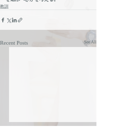
教訓
Recent Posts
See All