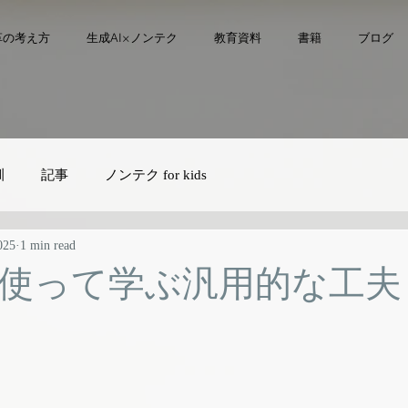
革の考え方
生成AI×ノンテク
教育資料
書籍
ブログ
訓
記事
ノンテク for kids
025
1 min read
を使って学ぶ汎用的な工夫