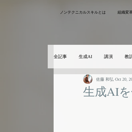
ノンテクニカルスキルとは
組織変
全記事
生成AI
講演
教
佐藤 和弘
Oct 20, 2
生成AI