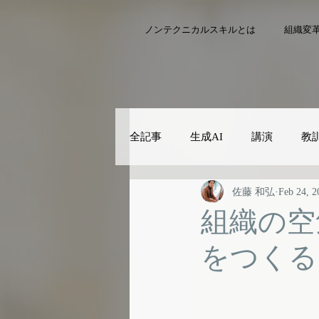
ノンテクニカルスキルとは
組織変
全記事
生成AI
講演
教
佐藤 和弘
Feb 24, 2
組織の空
をつくる