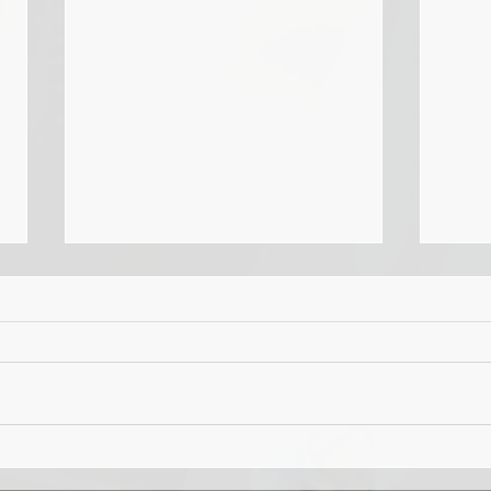
あらゆる業務は、その場面で
なぜ
の問題を解決している
れな