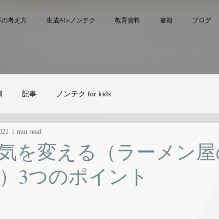
革の考え方
生成AI×ノンテク
教育資料
書籍
ブログ
訓
記事
ノンテク for kids
021
1 min read
気を変える（ラーメン屋
）3つのポイント