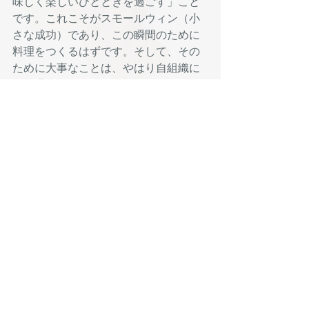
味しく楽しいひとときを過ごす」こと
です。これこそがスモールウィン（小
さな成功）であり、この瞬間のために
料理をつくるはずです。そして、その
ために大事なことは、やはり自組織に
「共通言語」をつくることです。
「言語が人と人との関係性をつくり、
その関係性が空気を醸成し、その空気
が蓄積して文化ができる」
このようにとらえるほど、共通言語の
偉大さがわかってきます。
講演
Recent Posts
See All