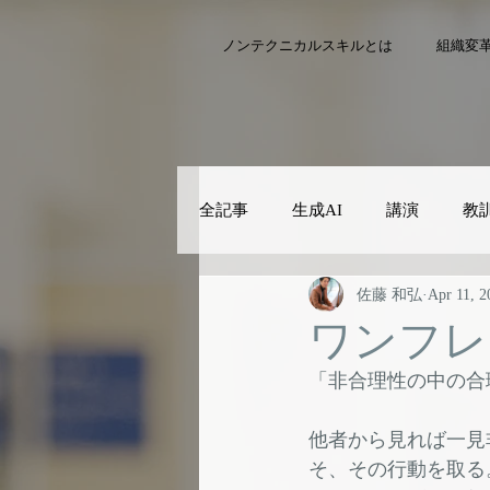
ノンテクニカルスキルとは
組織変
全記事
生成AI
講演
教
佐藤 和弘
Apr 11, 2
ワンフレ
「非合理性の中の合
他者から見れば一見
そ、その行動を取る