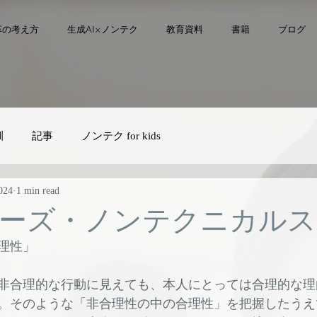
革の考え方
生成AI×ノンテク
教育資料
書籍
ブログ
訓
記事
ノンテク for kids
024
1 min read
ーズ・ノンテクニカルス
理性」
非合理的な行動に見えても、本人にとっては合理的な理
。そのような「非合理性の中の合理性」を把握したうえ