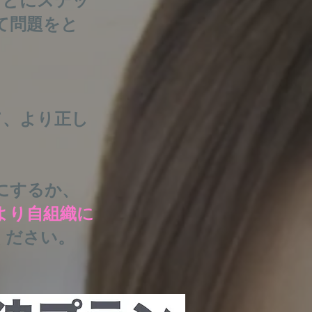
ことにステッ
て問題をと
て、より正し
にするか、
より自組織に
ください。