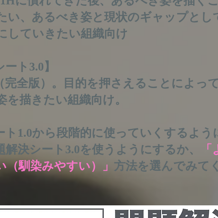
W1Hに慣れてきた
後、あるべき姿を描く
たい、あるべき姿と現状のギャップとし
にしていきたい組織向け
ート3.0】
（完全版）。目的を押さえることによっ
姿を描きたい組織向け。
ート1.0から段階的に使っていくするよう
題解決シート3.0を使うようにするか、
「
い（馴染みやすい）」
方法を選んでみて