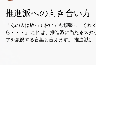
佐藤 和弘
Feb 17
推進派への向き合い方
「あの人は放っておいても頑張ってくれるか
ら・・・」 これは、推進派に当たるスタッ
フを象徴する言葉と言えます。 推進派は積
極的に組織をよりよい方向へと変えていこう
とする行動力があるため、ともするとリーダ
ーは、自分が何もしなくてもいいものだと考
えてしまいやすいかもしれません。 たしか
に、優しいリーダーほど、「良かれ」と思っ
て手や口を出してしまい、結果的にスタッフ
の成長機会を奪ってしまう「リーダーの子離
れ問題」に対応するためには、意図的に「何
をすべきでないか？」をふまえて、リーダー
自身が自分をマネジメントしていくことは大
切です。 ただ、人は本来弱い生き物である