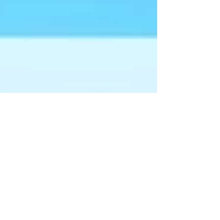
ンテーション。 あれもこれも伝えてしまっ
て、どれもこれも伝わらないということにな
らないために、「何を伝えたいのか」だけで
なく、「何を伝えないのか」も考えることが
大切です。 例えば、リーダーシップ。 リー
ダーの子離れ問題（良かれと思って手や口を
出すことが、結果的にスタッフの成長機会を
奪ってしまうこと）に向き合い、「何をすべ
きか」だけでなく、「何をしないでおくべき
か」も考えることが大切になります。 一方
で、「引き算の美学」の実践的な難しさは、
当事者自身が情理的な抵抗感を感じやすいこ
とにあると言えます。 というのは、業務改
善である業務をやめようとすると、その業務
に強いこだわりのあるスタッフは反対するで
しょうし、プレゼンテーションをシンプル