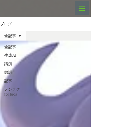
ブログ
全記事
全記事
生成AI
講演
教訓
記事
ノンテク
for kids