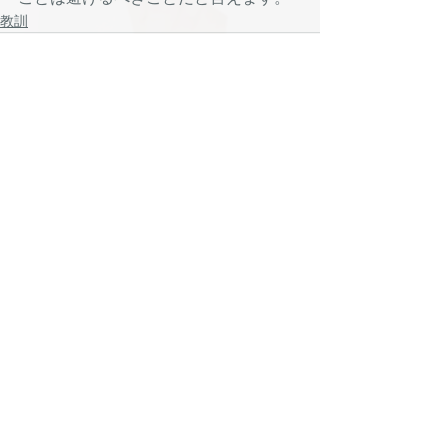
教訓
Recent Posts
See All