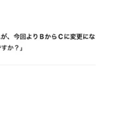
っからの抵抗派気質の人もいるかもしれません
が、実は以前は推進派だったけれど、これまでの
状況に過剰に適応してしまったがゆえに、新しい
状況に適応できず、結果的に（不作為的に）抵抗
派になってしまうといった「適応のジレンマ」に
陥る人も、やはり一定数いるのではないでしょう
か。なので、このことは、単純な善し悪しの問題
ではないことがわかります。 ただ、より良い方向
へ組織を変えると言っても、全ての業務を一