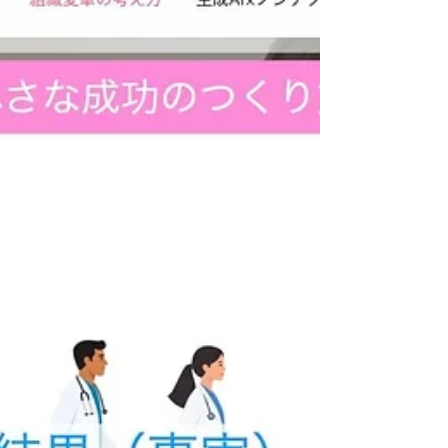
に追加しました。 https://www.medi-pro.org/ai3 通
常、生成AIを使う際の 質問する側:人間 答える側:
生成AI という関係性を発想を転換して逆転させ、
質問する側:生成AI 答える側:人間 にすることによ
って、例えば、ある出来事の当事者としてスタッ
フが【現状】に関する情報を整理する場合に、生
成AIにサポートしてもらうことができるようにな
ります。さらに、生成AIの質問に答えることによ
って新たに出てきた情報を基に、スタッフではな
く生成AIが【現状】に関する情報を再構成しても
らうこともできます。 詳しくは、このページに掲
載しているデモ動画をご覧ください（僕が即興で
適当に生成AIの質問に答えてます）。同ページで
は、そのためのプロンプトも全文掲載していま
す。 （生成AIにサポートしてもらうことが関連す
る「一時的な非効率の谷」という考え方について
も説明しています）