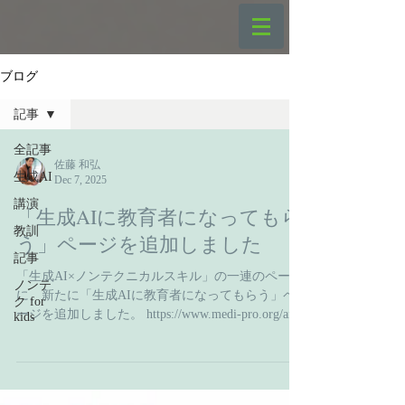
ブログ
記事
全記事
佐藤 和弘
生成AI
Dec 7, 2025
講演
「生成AIに教育者になってもら
教訓
う」ページを追加しました
記事
「生成AI×ノンテクニカルスキル」の一連のページ
ノンテ
に、新たに「生成AIに教育者になってもらう」ペ
ク for
ージを追加しました。 https://www.medi-pro.org/ai4
kids
このページでは、「ノンテクAI教育者」のデモ動
画を公開しています。僕が新人スタッフを演じ、
生成AIに問題解決の六大大陸（世界地図）につい
て教えてもらっています（デモ動画では「目的」