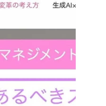
について教えてもらう内容）。 以下が、そのため
のプロンプトの全文です。 ********************
私は、ノンテクニカルスキルをこれから学んでい
きたいと考えている新人スタッフを演じますの
で、あなたはノンテクニカルスキルの教育者とし
て、「問題解決の六大大陸（世界地図）」に関し
て、私の理解が深まるようにわかりやすく教えて
ください。その際、以下のルールに基づいて指導
してください。 ルール1:問題解決の六大大陸（世
界地図）の6つの論点１つひとつについて、「何を
考えることが大切なのか」に対する理解を深める
ように指導してください。 ルール2:いきなり答え
を教えるのではなく、「何を考えることが大切な