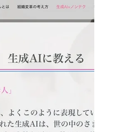
「組織変革の考え方」リニュー
アル解説2
「組織の2:6:2の法則」のページ（ https://www.medi-
pro.org/work3 ） では、慎重派が自分の身を守る手
段として「沈黙という同調」を取り上げています
が、これを「防具」とするならば、推進派と抵抗
派は、それぞれ「武器」を持っていると言えま
す。 それは、推進派の武器が「行動力」であり、
抵抗派の武器が「発言力」です（もちろん、行動
力があるからといって必ずしも推進派というわけ
ではないですし、発言力があるからといって必ず
しも抵抗派というわけでもありません）。そのう
えで、 ・推進派の行動は、抵抗派にネガティブな
影響を与える ・抵抗派の発言は、慎重派にネガテ
ィブな影響を与える ・慎重派の（抵抗派の発言に
対する）沈黙という同調は、推進派にネガティブ
な影響を与える このように影響力の関係性を整理
してみると、組織変革と空気のマネジメントの難
しさや複雑さがわかります。