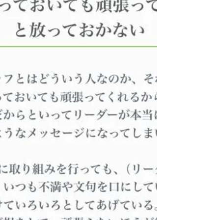
のバスに乗ったほうが本人のためにもなる）人を
乗せてしまうと、いくら過ごしやすそうな椅子を
提供し（配置）、どのように過ごしているかを認
識し（評価）、過ごしやすさを実感してもらい
（報酬）、より快適な過ごし方を学んでもらって
も（育成）、限界があるでしょう。加えて、一旦
バスに乗せた人に次のバス停で降りてもらう（退
職）のも簡単ではありません。 そして、ある意
味、このこと以上に影響するのは、やはり２つ目
の画像です。なぜ医療現場で生成AIの活用が求め
られるのかを説明するのにも、この1枚で十分