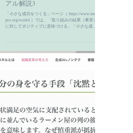
佐藤 和弘
Nov 24, 2025
「組織変革の考え方」リニュー
アル解説3
「小さな成功をつくる」ページ（ https://www.medi-
pro.org/work4 ）では、「取り組みの結果（事実）
に対してポジティブに意味づける」「小さな成功
の事例をスタッフ全体に広める演出をする」こと
などについて説明しています。 現場の半径5メート
ルを眺めてみると、そこには、さまざまな小さな
成功がつくり出されているはずです。ただ、日々
の多忙な業務をこなすうえで、その「日常の出来
事」が目の前を景色のように過ぎ去っていると、
「忙しい」という感覚だけが体験的に蓄積されて
いきかねません。本人ですらそうであれば、他の