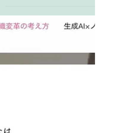
ジ（ https://www.medi-pro.org/work6 ）では、推進
派にあたるスタッフに対して「『あの人は放って
おいても頑張ってくれるから』といって放ってお
かない」ことなどについて説明しています。 あえ
て「本当に」頑張っている人と言っているのは、
例えば抵抗派も、一見すると業務をこなすために
頑張っているように見えかねないからです。 これ
まで（過去）の状況に過剰に適応している抵抗派
であれば、業務をテキパキとこなせるのも納得な
のですが、ここでの「本当に」頑張っていると
は、あくまでも「より良い方向へと組織を変えよ
うとしている」という意味合いですから、いくら
業務をテキパキとこなしていても、「このままで
いい」「変わりたくない」「新しいことをやりた
くない」と現状維持・現状満足のまま行動しなけ
れば、（業務をこなすことを頑張ってはいて
も）、「本当に」頑張っているとは言えないこと
になります。 にも関わらず、「あの人がテキパキ
とこなしてくれるから業務が回っているのも事実
だから・・・」と擁護して抵抗派の声を放置し、