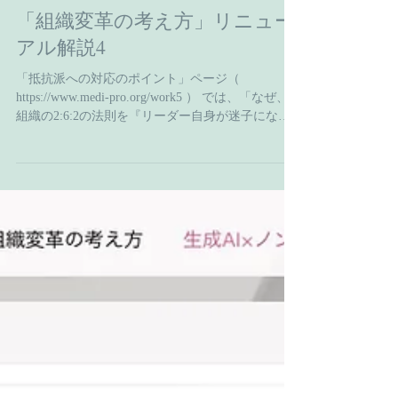
佐藤 和弘
Nov 26, 2025
「組織変革の考え方」リニュー
アル解説4
「抵抗派への対応のポイント」ページ（
https://www.medi-pro.org/work5 ） では、「なぜ、
組織の2:6:2の法則を『リーダー自身が迷子になら
ないための羅針盤』と呼ぶのか」「抵抗派への対
応は『説得』ではなく『共感』を」「ポジティブ
な空気を通じて間接的に説得する」など、さまざ
まな重要な視点を押さえています。 ここで言う抵
抗派とは、組織をより良い方向へと変える行動を
取れない弱さを持っている、つまり、「このまま
でいい」「変わりたくない」「新しいことをやり
たくない」といった現状維持・現状満足を求めて
いる人のことを意味します。 その抵抗派には、根