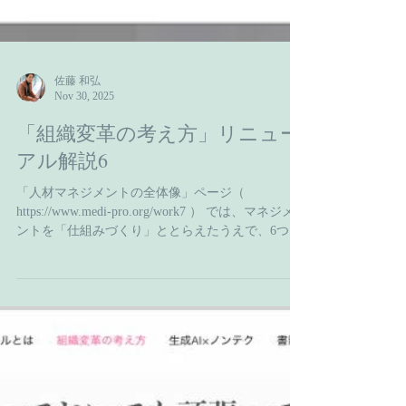
佐藤 和弘
Nov 30, 2025
「組織変革の考え方」リニュー
アル解説6
「人材マネジメントの全体像」ページ（
https://www.medi-pro.org/work7 ） では、マネジメ
ントを「仕組みづくり」ととらえたうえで、6つの
仕組みからなる人材マネジメントの全体像（１つ
目の画像）について、それぞれを詳しく説明して
います。 「採用」「配置」「評価」「報酬」「育
成」「退職」のマネジメントはどれも大事であり
不可分の関係なのですが、あえて1番大事なのを選
ぶのであれば、やはり「採用」のマネジメントを
挙げます。 組織というバスに乗るべきでない（他